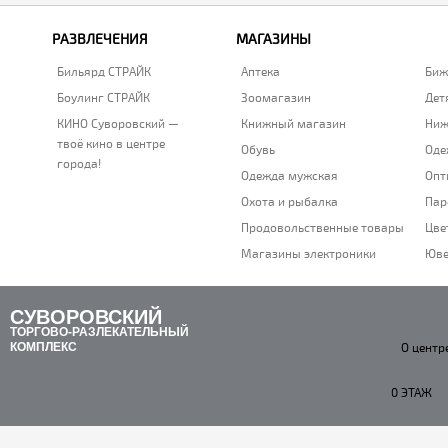
РАЗВЛЕЧЕНИЯ
МАГАЗИНЫ
Бильярд СТРАЙК
Аптека
Биж
Боулинг СТРАЙК
Зоомагазин
Дет
КИНО Суворовский —
Книжный магазин
Ниж
твоё кино в центре
Обувь
Оде
города!
Одежда мужская
Опт
Охота и рыбалка
Пар
Продовольственные товары
Цве
Магазины электроники
Юве
СУВОРОВСКИЙ
ТОРГОВО-РАЗЛЕКАТЕЛЬНЫЙ
КОМПЛЕКС
О центр
0 ЭТАЖ