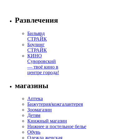
Развлечения
Бильярд
СТРАЙК
Боулинг
СТРАЙК
КИНО
Суворовский
— твоё кино в
центре города!
магазины
Аптека
Бижутерия/кожгалантерея
Зоомагазин
Детям
Книжный магазин
Нижнее и постельное белье
Обувь
Одежда женская