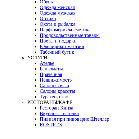
Обувь
Одежда женская
Одежда мужская
Оптика
Охота и рыбалка
Парфюмерия/косметика
Продовольственные товары
Цветы и подарки
Ювелирный магазин
Табачный бутик
УСЛУГИ
Ателье
Банкоматы
Прачечная
Недвижимость
Салоны связи
Салоны красоты
Турагентство
РЕСТОРАНЫ/КАФЕ
Ресторан Кинза
Вкусно — и точка
Пивная при пивоварне Штеллер
ROSTIC’S