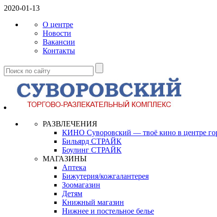
2020-01-13
О центре
Новости
Вакансии
Контакты
РАЗВЛЕЧЕНИЯ
КИНО Суворовский — твоё кино в центре го
Бильярд СТРАЙК
Боулинг СТРАЙК
МАГАЗИНЫ
Аптека
Бижутерия/кожгалантерея
Зоомагазин
Детям
Книжный магазин
Нижнее и постельное белье