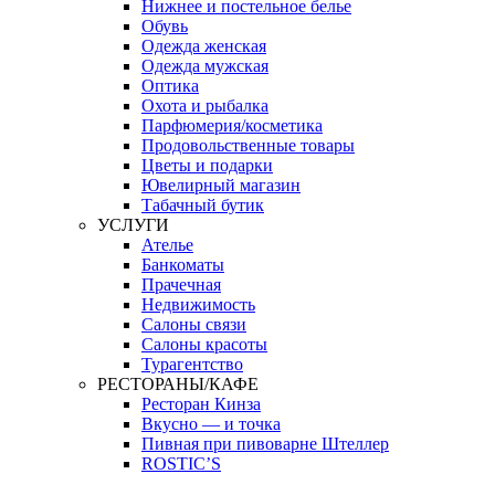
Нижнее и постельное белье
Обувь
Одежда женская
Одежда мужская
Оптика
Охота и рыбалка
Парфюмерия/косметика
Продовольственные товары
Цветы и подарки
Ювелирный магазин
Табачный бутик
УСЛУГИ
Ателье
Банкоматы
Прачечная
Недвижимость
Салоны связи
Салоны красоты
Турагентство
РЕСТОРАНЫ/КАФЕ
Ресторан Кинза
Вкусно — и точка
Пивная при пивоварне Штеллер
ROSTIC’S