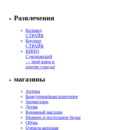
Развлечения
Бильярд
СТРАЙК
Боулинг
СТРАЙК
КИНО
Суворовский
— твоё кино в
центре города!
магазины
Аптека
Бижутерия/кожгалантерея
Зоомагазин
Детям
Книжный магазин
Нижнее и постельное белье
Обувь
Одежда женская