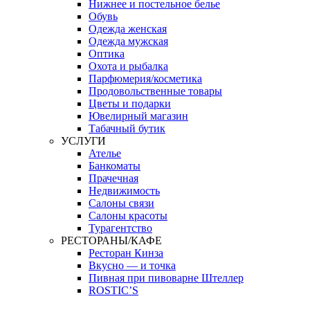
Нижнее и постельное белье
Обувь
Одежда женская
Одежда мужская
Оптика
Охота и рыбалка
Парфюмерия/косметика
Продовольственные товары
Цветы и подарки
Ювелирный магазин
Табачный бутик
УСЛУГИ
Ателье
Банкоматы
Прачечная
Недвижимость
Салоны связи
Салоны красоты
Турагентство
РЕСТОРАНЫ/КАФЕ
Ресторан Кинза
Вкусно — и точка
Пивная при пивоварне Штеллер
ROSTIC’S