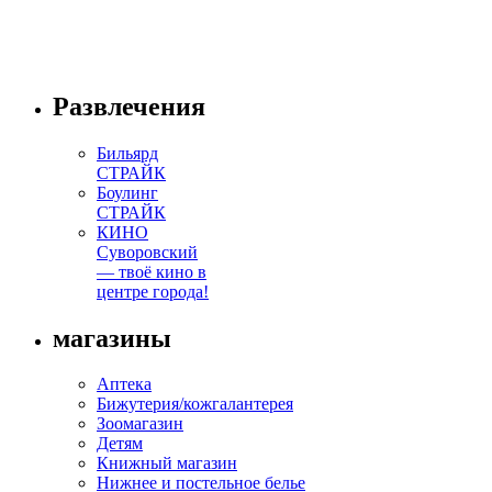
Развлечения
Бильярд
СТРАЙК
Боулинг
СТРАЙК
КИНО
Суворовский
— твоё кино в
центре города!
магазины
Аптека
Бижутерия/кожгалантерея
Зоомагазин
Детям
Книжный магазин
Нижнее и постельное белье