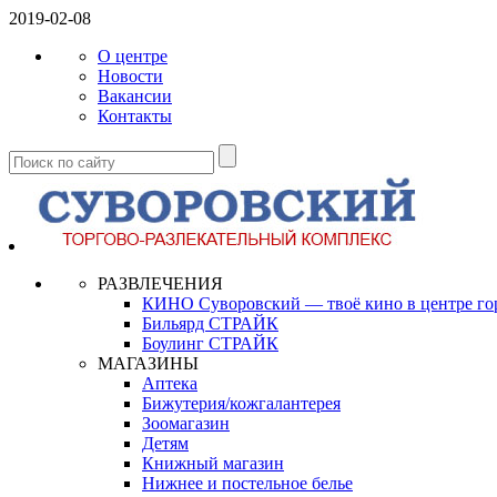
2019-02-08
О центре
Новости
Вакансии
Контакты
РАЗВЛЕЧЕНИЯ
КИНО Суворовский — твоё кино в центре го
Бильярд СТРАЙК
Боулинг СТРАЙК
МАГАЗИНЫ
Аптека
Бижутерия/кожгалантерея
Зоомагазин
Детям
Книжный магазин
Нижнее и постельное белье