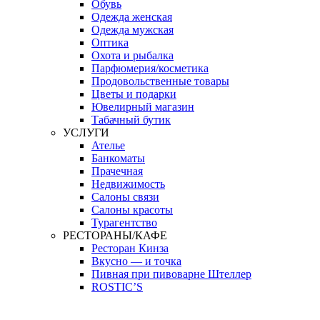
Обувь
Одежда женская
Одежда мужская
Оптика
Охота и рыбалка
Парфюмерия/косметика
Продовольственные товары
Цветы и подарки
Ювелирный магазин
Табачный бутик
УСЛУГИ
Ателье
Банкоматы
Прачечная
Недвижимость
Салоны связи
Салоны красоты
Турагентство
РЕСТОРАНЫ/КАФЕ
Ресторан Кинза
Вкусно — и точка
Пивная при пивоварне Штеллер
ROSTIC’S