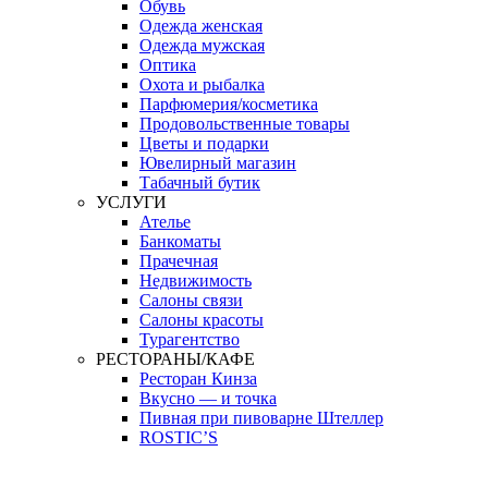
Обувь
Одежда женская
Одежда мужская
Оптика
Охота и рыбалка
Парфюмерия/косметика
Продовольственные товары
Цветы и подарки
Ювелирный магазин
Табачный бутик
УСЛУГИ
Ателье
Банкоматы
Прачечная
Недвижимость
Салоны связи
Салоны красоты
Турагентство
РЕСТОРАНЫ/КАФЕ
Ресторан Кинза
Вкусно — и точка
Пивная при пивоварне Штеллер
ROSTIC’S