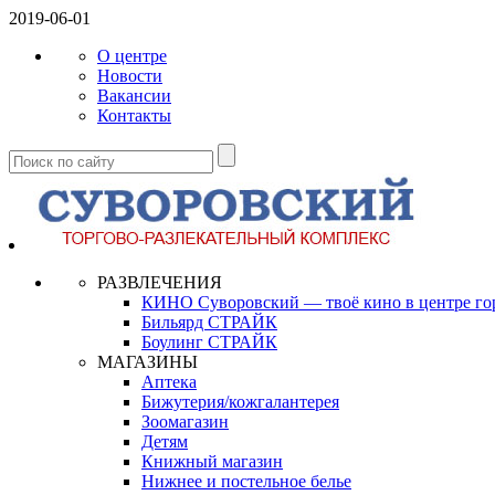
2019-06-01
О центре
Новости
Вакансии
Контакты
РАЗВЛЕЧЕНИЯ
КИНО Суворовский — твоё кино в центре го
Бильярд СТРАЙК
Боулинг СТРАЙК
МАГАЗИНЫ
Аптека
Бижутерия/кожгалантерея
Зоомагазин
Детям
Книжный магазин
Нижнее и постельное белье