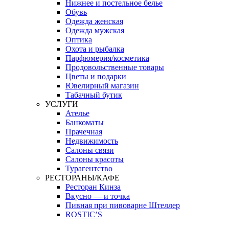
Нижнее и постельное белье
Обувь
Одежда женская
Одежда мужская
Оптика
Охота и рыбалка
Парфюмерия/косметика
Продовольственные товары
Цветы и подарки
Ювелирный магазин
Табачный бутик
УСЛУГИ
Ателье
Банкоматы
Прачечная
Недвижимость
Салоны связи
Салоны красоты
Турагентство
РЕСТОРАНЫ/КАФЕ
Ресторан Кинза
Вкусно — и точка
Пивная при пивоварне Штеллер
ROSTIC’S