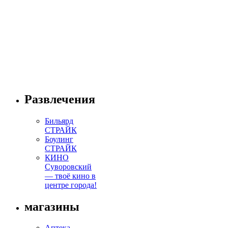
Развлечения
Бильярд
СТРАЙК
Боулинг
СТРАЙК
КИНО
Суворовский
— твоё кино в
центре города!
магазины
Аптека