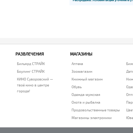
РАЗВЛЕЧЕНИЯ
МАГАЗИНЫ
Бильярд СТРАЙК
Аптека
Биж
Боулинг СТРАЙК
Зоомагазин
Дет
КИНО Суворовский —
Книжный магазин
Ниж
твоё кино в центре
Обувь
Оде
города!
Одежда мужская
Опт
Охота и рыбалка
Пар
Продовольственные товары
Цве
Магазины электроники
Юве