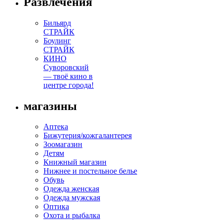
Развлечения
Бильярд
СТРАЙК
Боулинг
СТРАЙК
КИНО
Суворовский
— твоё кино в
центре города!
магазины
Аптека
Бижутерия/кожгалантерея
Зоомагазин
Детям
Книжный магазин
Нижнее и постельное белье
Обувь
Одежда женская
Одежда мужская
Оптика
Охота и рыбалка