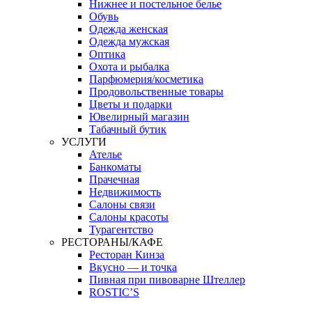
Нижнее и постельное белье
Обувь
Одежда женская
Одежда мужская
Оптика
Охота и рыбалка
Парфюмерия/косметика
Продовольственные товары
Цветы и подарки
Ювелирный магазин
Табачный бутик
УСЛУГИ
Ателье
Банкоматы
Прачечная
Недвижимость
Салоны связи
Салоны красоты
Турагентство
РЕСТОРАНЫ/КАФЕ
Ресторан Кинза
Вкусно — и точка
Пивная при пивоварне Штеллер
ROSTIC’S