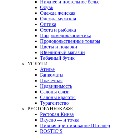
Нижнее и постельное белье
Обувь
Одежда женская
Одежда мужская
Оптика
Охота и рыбалка
Парфюмерия/косметика
Продовольственные товары
Цветы и подарки
Ювелирный магазин
Табачный бутик
УСЛУГИ
Ателье
Банкоматы
Прачечная
Недвижимость
Салоны связи
Салоны красоты
Турагентство
РЕСТОРАНЫ/КАФЕ
Ресторан Кинза
Вкусно — и точка
Пивная при пивоварне Штеллер
ROSTIC’S