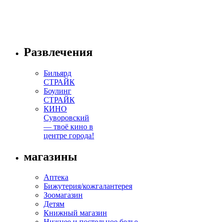
Развлечения
Бильярд
СТРАЙК
Боулинг
СТРАЙК
КИНО
Суворовский
— твоё кино в
центре города!
магазины
Аптека
Бижутерия/кожгалантерея
Зоомагазин
Детям
Книжный магазин
Нижнее и постельное белье