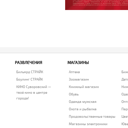
РАЗВЛЕЧЕНИЯ
МАГАЗИНЫ
Бильярд СТРАЙК
Аптека
Биж
Боулинг СТРАЙК
Зоомагазин
Дет
КИНО Суворовский —
Книжный магазин
Ниж
твоё кино в центре
Обувь
Оде
города!
Одежда мужская
Опт
Охота и рыбалка
Пар
Продовольственные товары
Цве
Магазины электроники
Юве