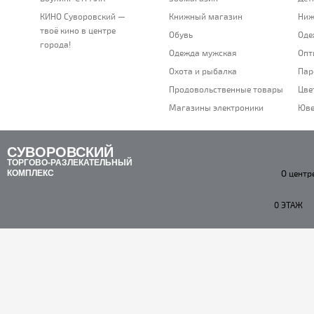
КИНО Суворовский —
Книжный магазин
Ниж
твоё кино в центре
Обувь
Оде
города!
Одежда мужская
Опт
Охота и рыбалка
Пар
Продовольственные товары
Цве
Магазины электроники
Юве
СУВОРОВСКИЙ
ТОРГОВО-РАЗЛЕКАТЕЛЬНЫЙ
КОМПЛЕКС
О центр
0 ЭТАЖ