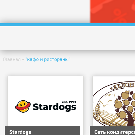
Главная
-
"кафе и рестораны"
Stardogs
Сеть кондитерс