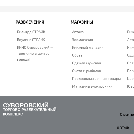
РАЗВЛЕЧЕНИЯ
МАГАЗИНЫ
Бильярд СТРАЙК
Аптека
Биж
Боулинг СТРАЙК
Зоомагазин
Дет
КИНО Суворовский —
Книжный магазин
Ниж
твоё кино в центре
Обувь
Оде
города!
Одежда мужская
Опт
Охота и рыбалка
Пар
Продовольственные товары
Цве
Магазины электроники
Юве
СУВОРОВСКИЙ
ТОРГОВО-РАЗЛЕКАТЕЛЬНЫЙ
КОМПЛЕКС
О центр
0 ЭТАЖ