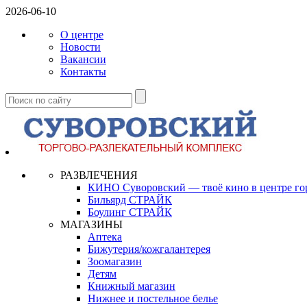
2026-06-10
О центре
Новости
Вакансии
Контакты
РАЗВЛЕЧЕНИЯ
КИНО Суворовский — твоё кино в центре го
Бильярд СТРАЙК
Боулинг СТРАЙК
МАГАЗИНЫ
Аптека
Бижутерия/кожгалантерея
Зоомагазин
Детям
Книжный магазин
Нижнее и постельное белье