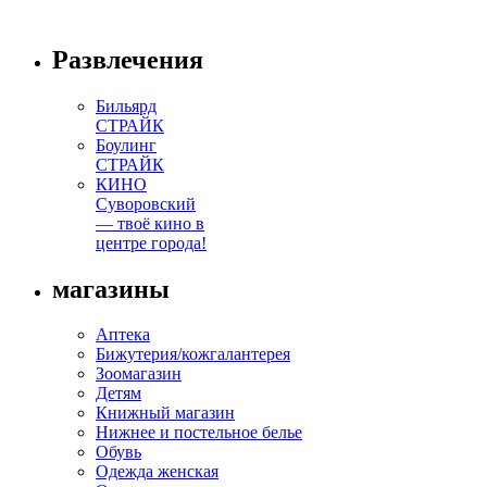
Развлечения
Бильярд
СТРАЙК
Боулинг
СТРАЙК
КИНО
Суворовский
— твоё кино в
центре города!
магазины
Аптека
Бижутерия/кожгалантерея
Зоомагазин
Детям
Книжный магазин
Нижнее и постельное белье
Обувь
Одежда женская