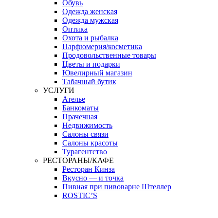
Обувь
Одежда женская
Одежда мужская
Оптика
Охота и рыбалка
Парфюмерия/косметика
Продовольственные товары
Цветы и подарки
Ювелирный магазин
Табачный бутик
УСЛУГИ
Ателье
Банкоматы
Прачечная
Недвижимость
Салоны связи
Салоны красоты
Турагентство
РЕСТОРАНЫ/КАФЕ
Ресторан Кинза
Вкусно — и точка
Пивная при пивоварне Штеллер
ROSTIC’S