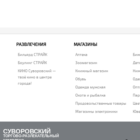
РАЗВЛЕЧЕНИЯ
МАГАЗИНЫ
Бильярд СТРАЙК
Аптека
Биж
Боулинг СТРАЙК
Зоомагазин
Дет
КИНО Суворовский —
Книжный магазин
Ниж
твоё кино в центре
Обувь
Оде
города!
Одежда мужская
Опт
Охота и рыбалка
Пар
Продовольственные товары
Цве
Магазины электроники
Юве
СУВОРОВСКИЙ
ТОРГОВО-РАЗЛЕКАТЕЛЬНЫЙ