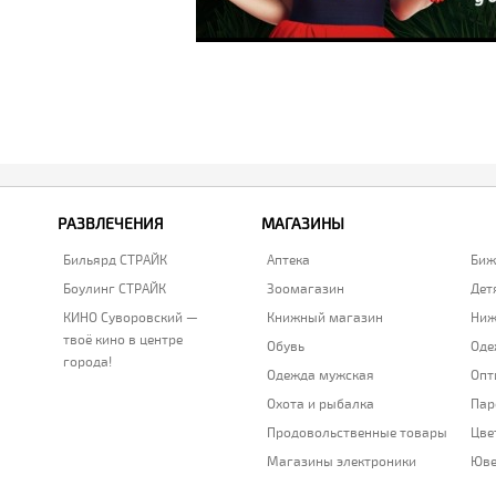
РАЗВЛЕЧЕНИЯ
МАГАЗИНЫ
Бильярд СТРАЙК
Аптека
Биж
Боулинг СТРАЙК
Зоомагазин
Дет
КИНО Суворовский —
Книжный магазин
Ниж
твоё кино в центре
Обувь
Оде
города!
Одежда мужская
Опт
Охота и рыбалка
Пар
Продовольственные товары
Цве
Магазины электроники
Юве