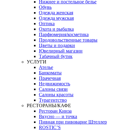
Нижнее и постельное белье
Обувь
Одежда женская
Одежда мужская
Оптика
Охота и рыбалка
Парфюмерия/косметика
Продовольственные товары
Цветы и подарки
Ювелирный магазин
Табачный бутик
УСЛУГИ
Ателье
Банкоматы
Прачечная
Недвижимость
Салоны связи
Салоны красоты
Турагентство
РЕСТОРАНЫ/КАФЕ
Ресторан Кинза
Вкусно — и точка
Пивная при пивоварне Штеллер
ROSTIC’S