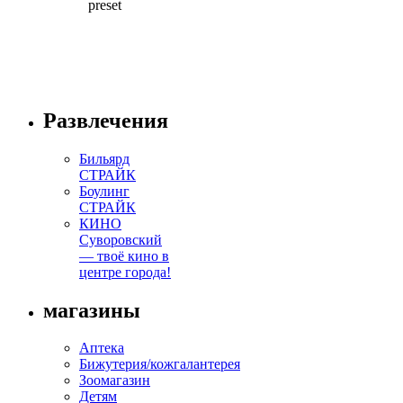
preset
Развлечения
Бильярд
СТРАЙК
Боулинг
СТРАЙК
КИНО
Суворовский
— твоё кино в
центре города!
магазины
Аптека
Бижутерия/кожгалантерея
Зоомагазин
Детям