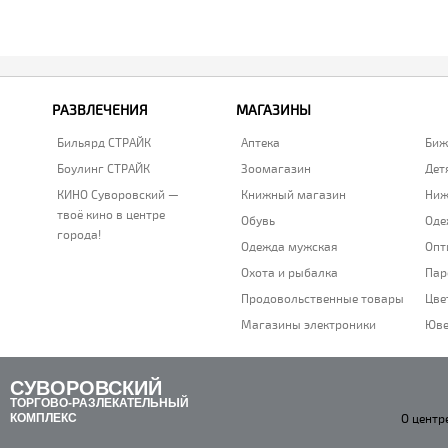
РАЗВЛЕЧЕНИЯ
МАГАЗИНЫ
Бильярд СТРАЙК
Аптека
Биж
Боулинг СТРАЙК
Зоомагазин
Дет
КИНО Суворовский —
Книжный магазин
Ниж
твоё кино в центре
Обувь
Оде
города!
Одежда мужская
Опт
Охота и рыбалка
Пар
Продовольственные товары
Цве
Магазины электроники
Юве
СУВОРОВСКИЙ
ТОРГОВО-РАЗЛЕКАТЕЛЬНЫЙ
КОМПЛЕКС
О центр